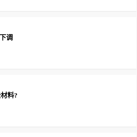
下调
材料?