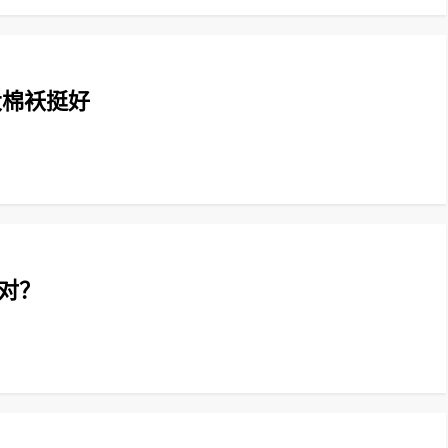
大棉袄挺好
对？