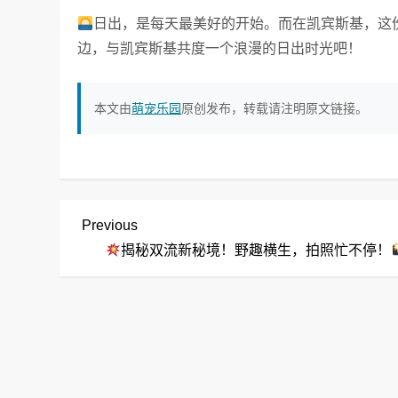
日出，是每天最美好的开始。而在凯宾斯基，这
边，与凯宾斯基共度一个浪漫的日出时光吧！
本文由
萌宠乐园
原创发布，转载请注明原文链接。
文
Previous
Previous
Post
揭秘双流新秘境！野趣横生，拍照忙不停！
章
导
航