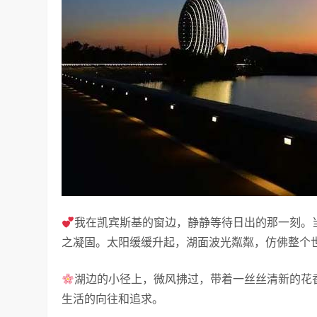
我在凯宾斯基的窗边，静静等待日出的那一刻。
之凝固。太阳缓缓升起，湖面波光粼粼，仿佛整个
湖边的小径上，微风拂过，带着一丝丝清新的花
生活的向往和追求。