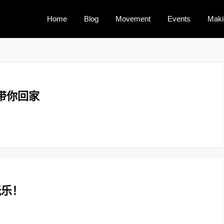
Home
Blog
Movement
Events
Maki
带你回家
玩乐！