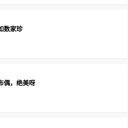
如数家珍
布偶，绝美呀