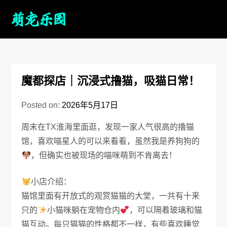
魔都探店｜沉浸式撸猫，吸猫日常！
Posted on:
2026年5月17日
周末在TX淮海里面逛，发现一家人气很高的撸猫
馆，喜欢喵星人的可以来看看，虽然我是养狗狗的
，但确实也被现场的喵咪萌到不肯离去！
小店介绍：
猫馆里面有开放式的观赏猫猫的大堂，一共有十来
只的
小猫咪躺在宠物仓内
，可以隔着玻璃和猫
猫互动。每只猫猫的性格都不一样，有些喜欢睡觉