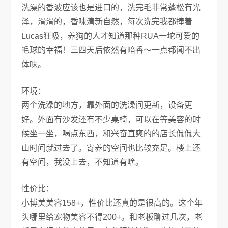
洗澡的香波应该也是进口的，洗完毛非常蓬松有光
泽，滑滑的，香味清新自然，每次洗完我都捧着
Lucas狂吸，养狗的人才知道那种RUA一坨可爱的
毛球的幸福！三四天后依然有暗香～一点都闻不出
体味。
环境：
两个洗澡的地方，靠外面的洗澡间更新，设备更
好。外面有沙发还有不少桌椅，可以在等美容的时
候坐一坐，喝点东西，和兴奋直爽的的店长侃侃大
山时间就过去了。寄养的空间也比较充足。楼上还
有空间，我没上去，不知道有啥。
性价比：
小博美美容158+，性价比还真的是很高的。这个年
头哪里给宠物美容不得200+。和老板聊过几次，老