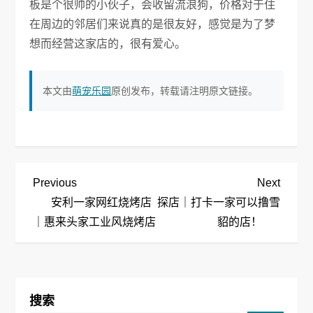
板是个很帅的小伙子，会收留流浪狗，价格对于住
在周边的邻居们来说真的是很友好，感觉是为了梦
想而经营这家店的，很有爱心。
本文由
萌宠乐园
原创发布，转载请注明原文链接。
文
Previous
Next
Previous
Next
Post
Post
安利一家网红烧烤店
探店｜打卡一家可以撸雪
章
｜惠来头家工业风烧烤店
貂的店！
导
航
搜索