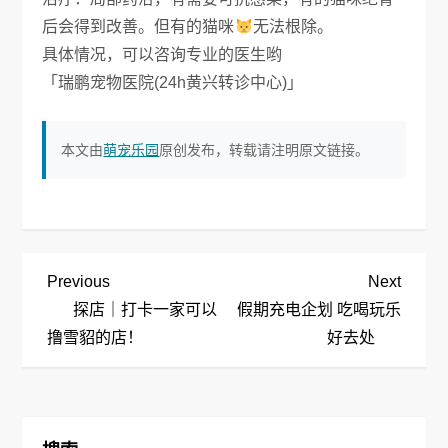
后会得到改善。但有的猫咪
无法根除。
具体情况，可以咨询专业的医生哟
「瑞鹏宠物医院(24h黄兴转诊中心)」
本文由
萌宠乐园
原创发布，转载请注明原文链接。
文
Previous
Next
Previous
Next
Post
Post
探店｜打卡一家可以
假期充电企划 吃喝玩乐
章
撸雪貂的店！
好去处
导
航