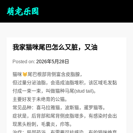
我家猫咪尾巴怎么又脏，又油
Posted on:
2026年5月28日
猫咪
尾巴根部背侧富含皮脂腺，
但过量分泌油脂，会造成油脂堆积，该区域毛发黏
付成一束一束，叫做猫种马尾(stud tail)。
主要好发于未绝育的公猫。
常见品种：喜马拉雅猫，波斯猫，暹罗猫等。
症状是，后背部和尾背侧皮脂增多，有感染时会出
现黑头粉刺，毛囊炎，疖等。
治疗：局部药浴，有需要可抗感染，有的猫咪绝育